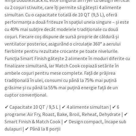
cu 2 coșuri stivuite, care îți permite să gătești 4 alimente
simultan. Cu o capacitate totală de 10 QT (9,5 L), oferă
performanța a două friteuze în spațiul uneia singure – și este
cu 40% mai subțire decât modelele tradiționale cu două
coșuri. Fiecare coș dispune de sursă proprie de căldură și
ventilator posterior, asigurând o circulație 360° a aerului
fierbinte pentru rezultate crocante pe toate nivelurile.
Funcția Smart Finish gătește 2 alimente în moduri diferite cu
finalizare simultană, iar Match Cook copiază setările în
ambele coșuri pentru mese complete. Față de prăjirea
tradițională în ulei, consumi cu până la 75% mai puțină
grăsime și cu până la 55% mai puțină energie față de un
cuptor convențional.
✔ Capacitate 10 QT / 9,5 L | ✔ 4 alimente simultan | ✔ 6
programe: Air Fry, Roast, Bake, Broil, Reheat, Dehydrate | ✔
Smart Finish & Match Cook | ✔ Design compact, încape sub
dulapuri | ✔ Până la 8 porții