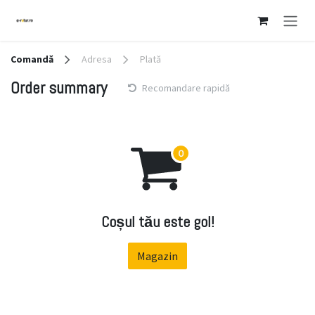
Sari la conținut
Comandă
Adresa
Plată
Order summary
Recomandare rapidă
Coșul tău este gol!
Magazin