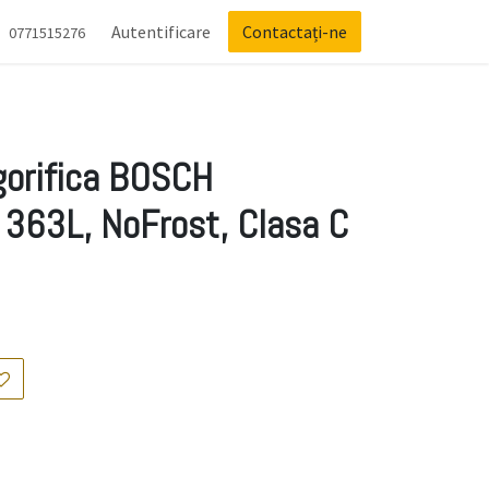
Autentificare
Contactați-ne
0771515276
gorifica BOSCH
363L, NoFrost, Clasa C