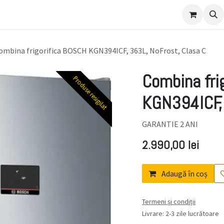
ulament
ombina frigorifica BOSCH KGN394ICF, 363L, NoFrost, Clasa C
Combina fri
Produse resigilat
Produse resigilat
KGN394ICF, 
GARANTIE 2 ANI
2.990,00
lei
Adaugă în coș
Termeni și condiții
Livrare: 2-3 zile lucrătoare