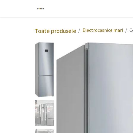
Sari la conținut
Acasă
Produse
Despre noi
Reg
Toate produsele
Electrocasnice mari
C