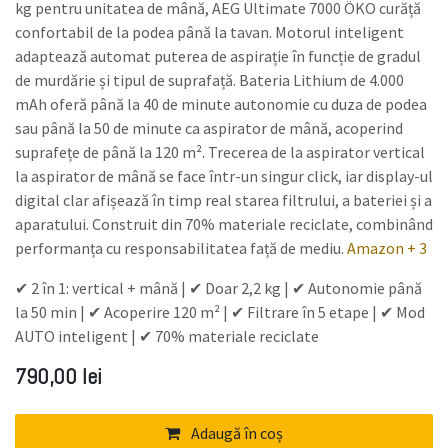
kg pentru unitatea de mână, AEG Ultimate 7000 ÖKO curăță
confortabil de la podea până la tavan. Motorul inteligent
adaptează automat puterea de aspirație în funcție de gradul
de murdărie și tipul de suprafață. Bateria Lithium de 4.000
mAh oferă până la 40 de minute autonomie cu duza de podea
sau până la 50 de minute ca aspirator de mână, acoperind
suprafețe de până la 120 m². Trecerea de la aspirator vertical
la aspirator de mână se face într-un singur click, iar display-ul
digital clar afișează în timp real starea filtrului, a bateriei și a
aparatului. Construit din 70% materiale reciclate, combinând
performanța cu responsabilitatea față de mediu.
Amazon + 3
✔ 2 în 1: vertical + mână | ✔ Doar 2,2 kg | ✔ Autonomie până
la 50 min | ✔ Acoperire 120 m² | ✔ Filtrare în 5 etape | ✔ Mod
AUTO inteligent | ✔ 70% materiale reciclate
790,00
lei
Adaugă în coș