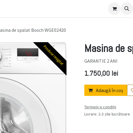
ulament
asina de spalat Bosch WGE02420
Masina de 
Produse resigilat
Produse resigilat
GARANTIE 2 ANI
1.750,00
lei
Adaugă în coș
Termeni și condiții
Livrare: 2-3 zile lucrătoare