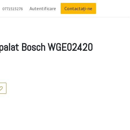
Autentificare
Contactați-ne
0771515276
spalat Bosch WGE02420