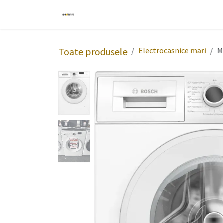
Sari la conținut
Acasă
Produse
Despre noi
Reg
Toate produsele
Electrocasnice mari
M