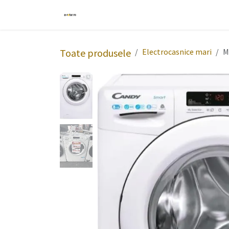
Sari la conținut
Acasă
Produse
Despre noi
Reg
Toate produsele
Electrocasnice mari
M