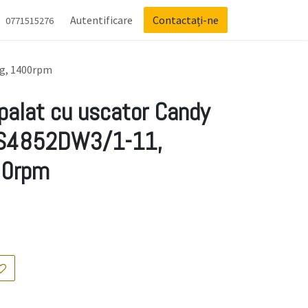
Autentificare
Contactați-ne
0771515276
Kg, 1400rpm
palat cu uscator Candy
S4852DW3/1-11,
00rpm