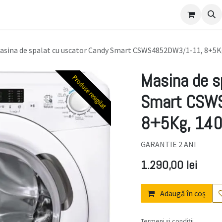
ulament
asina de spalat cu uscator Candy Smart CSWS4852DW3/1-11, 8+5
Masina de s
Produse resigilat
Produse resigilat
Smart CSW
8+5Kg, 14
GARANTIE 2 ANI
1.290,00
lei
Adaugă în coș
Termeni și condiții