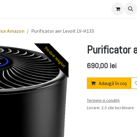
ulament
nice Amazon
Purificator aer Levoit LV-H133
Purificator
Produse resigilat
690,00
lei
Adaugă în coș
Termeni și condiții
Livrare: 2-3 zile lucrătoare