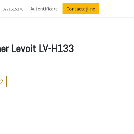
Autentificare
Contactați-ne
0771515276
 aer Levoit LV-H133