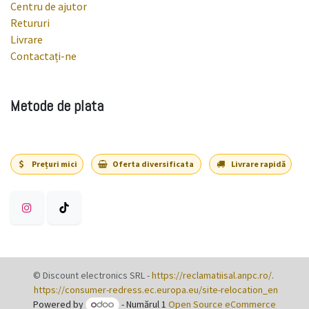
Centru de ajutor
Retururi
Livrare
Contactați-ne
Metode de plata
Prețuri mici
Oferta diversificata
Livrare rapidă
©
Discount electronics SRL
-
https://reclamatiisal.anpc.ro/
.
https://consumer-redress.ec.europa.eu/site-relocation_en
Powered by
- Numărul 1
Open Source eCommerce