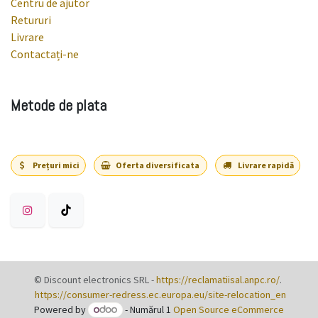
Centru de ajutor
Retururi
Livrare
Contactați-ne
Metode de plata
Prețuri mici
Oferta diversificata
Livrare rapidă
©
Discount electronics SRL
-
https://reclamatiisal.anpc.ro/
.
https://consumer-redress.ec.europa.eu/site-relocation_en
Powered by
- Numărul 1
Open Source eCommerce